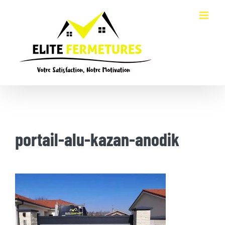
Passer
au
contenu
portail-alu-kazan-anodik