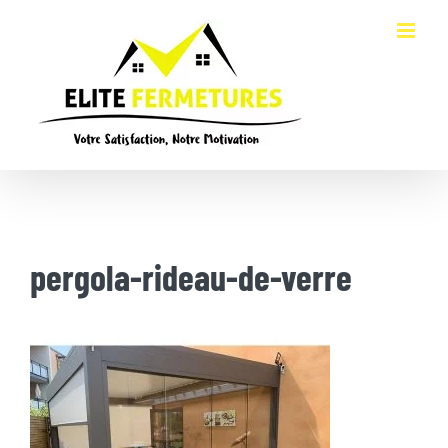
Passer
au
contenu
pergola-rideau-de-verre