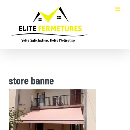
Passer
au
contenu
store banne