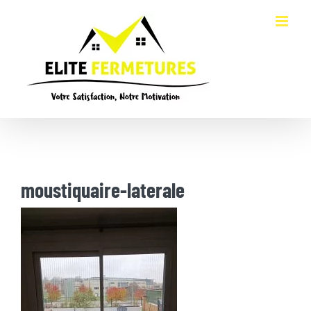
Passer
au
contenu
moustiquaire-laterale