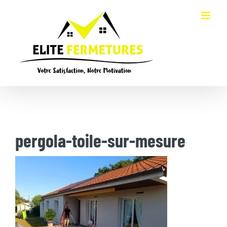
Passer
au
contenu
pergola-toile-sur-mesure