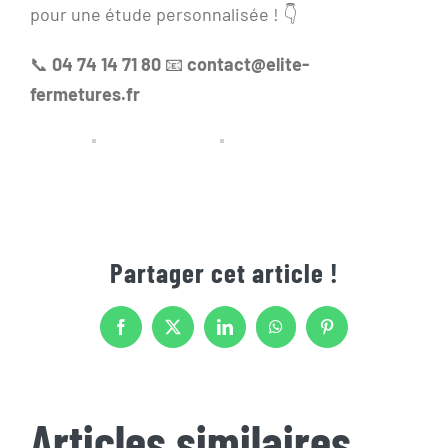
pour une étude personnalisée ! 👇
📞
04 74 14 71 80
📧
contact@elite-
fermetures.fr
Partager cet article !
Facebook
X
LinkedIn
WhatsApp
Pinterest
Articles similaires