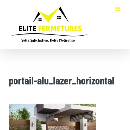
Passer
au
contenu
portail-alu_lazer_horizontal