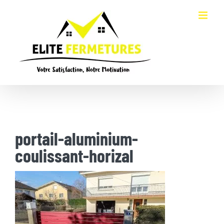
Passer
au
contenu
portail-aluminium-
coulissant-horizal