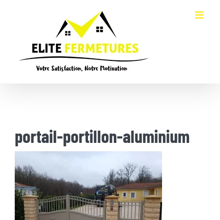
Passer
au
contenu
portail-portillon-aluminium